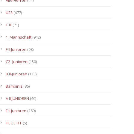
Alte Herren
(44)
U23
(477)
C III
(71)
1. Mannschaft
(942)
F II Junioren
(98)
C2- Junioren
(150)
B II-Junioren
(113)
Bambinis
(86)
A II JUNIOREN
(40)
E1-Junioren
(169)
FIEGE FFF
(5)