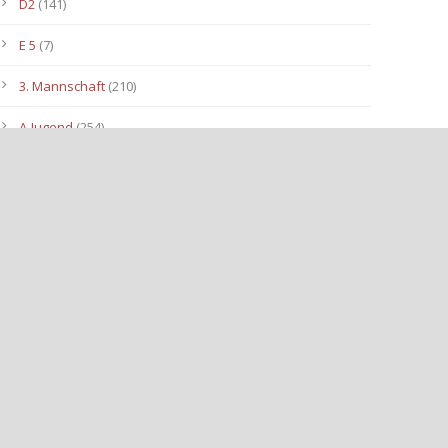
D2
(141)
E 5
(7)
3. Mannschaft
(210)
A-Jugend
(254)
C1
(175)
D3
(96)
B-Jugend
(153)
E4
(40)
E2
(143)
Allgemein
(3.112)
E3
(91)