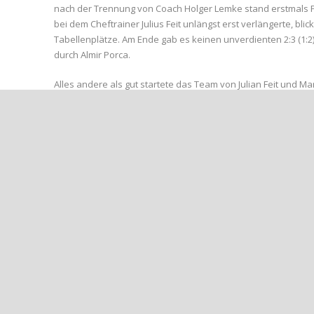
nach der Trennung von Coach Holger Lemke stand erstmals Pat
bei dem Cheftrainer Julius Feit unlängst erst verlängerte, bli
Tabellenplätze. Am Ende gab es keinen unverdienten 2:3 (1:2)-
durch Almir Porca.
Alles andere als gut startete das Team von Julian Feit und M
1:0 (2‘) für die Hausherren. Kurz schütteln und weiter schie
bereits nach zehn Spielminuten war es Almir Porca, der den Au
Remagen am langen Pfosten zur Stelle. Ein Weckruf für das G
FSV ausübte und deren Offensivbemühungen zumeist schon fr
Neumann verhinderte mit starken Paraden vorerst den Führun
halben Stunde, als er eine Doppelchance von Fatjon Bushati un
gab es für ihn hingegen in der 42. Spielminute, als Freistoßs
Strafraumeck, einen Freistoß zur 1:2-Halbzeitführung verwan
Auch im zweiten Durchgang ging es vom Anpfiff weg sehr int
Minuten noch aufrecht. Dem ABC gehörte die erste Phase der z
sehr klare – Torchancen liegen, sodass die alte Fußballer-We
eingeschenkt“ durch den Ausgleichstreffer (75‘) von Sebasti
einem wilden Schlagabtausch bemüht, noch den K.o.-Treffer 