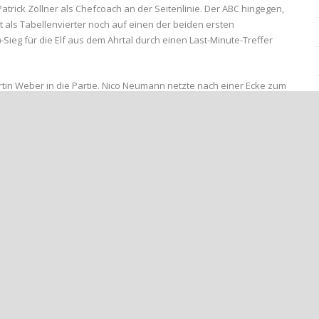
rick Zöllner als Chefcoach an der Seitenlinie. Der ABC hingegen,
ckt als Tabellenvierter noch auf einen der beiden ersten
Sieg für die Elf aus dem Ahrtal durch einen Last-Minute-Treffer
artin Weber in die Partie. Nico Neumann netzte nach einer Ecke zum
nen sich Kapitän Alexandros Liontos und sein Team zu denken, denn
sgleich erzielte. Er war nach einer Freistoßflanke von Nils
astteam, welches im ersten Spielabschnitt fortan Druck auf den
üh im Keim erstickte. Einzig der starke Heim-Keeper Mike
gstreffer von Porca und Co. So zum Beispiel nach einer guten
d Ric Batantou mit tollen Paraden vereitelte. Nichts zu vereiteln
pezialist Nils Remagen mal wieder, diesmal kurz vor dem
delte.
ensiv zu, und nahezu kein Grashalm im Waldstadion stand nach 90
weiten Spielhälfte, ließ aber insgesamt zu viele – zum Teil auch
isheit „Wer vorne die Chancen nicht nutzt, bekommt sie hinten
an Szimayer sich mal wieder bewahrheitete. Beide Teams waren in
zu setzen. Doch mit Beginn der sechsminütigen Nachspielzeit