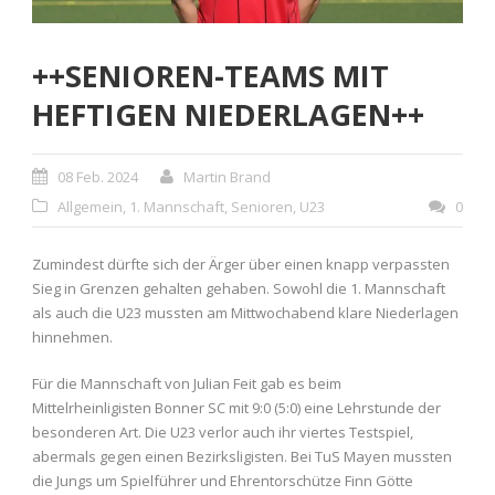
++SENIOREN-TEAMS MIT
HEFTIGEN NIEDERLAGEN++
08 Feb. 2024
Martin Brand
Allgemein
,
1. Mannschaft
,
Senioren
,
U23
0
Zumindest dürfte sich der Ärger über einen knapp verpassten
Sieg in Grenzen gehalten gehaben. Sowohl die 1. Mannschaft
als auch die U23 mussten am Mittwochabend klare Niederlagen
hinnehmen.
Für die Mannschaft von Julian Feit gab es beim
Mittelrheinligisten Bonner SC mit 9:0 (5:0) eine Lehrstunde der
besonderen Art. Die U23 verlor auch ihr viertes Testspiel,
abermals gegen einen Bezirksligisten. Bei TuS Mayen mussten
die Jungs um Spielführer und Ehrentorschütze Finn Götte