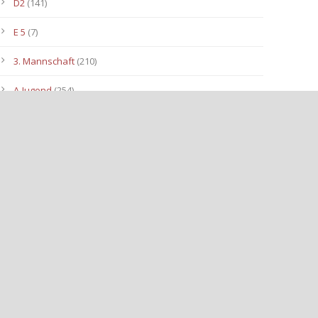
D2
(141)
E 5
(7)
3. Mannschaft
(210)
A-Jugend
(254)
C1
(175)
D3
(96)
B-Jugend
(153)
E4
(40)
E2
(143)
Allgemein
(3.112)
E3
(91)