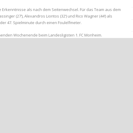
ve Erkenntnisse als nach dem Seitenwechsel. Für das Team aus dem
inger (27‘), Alexandros Liontos (32‘) und Rico Wagner (44‘) als
 der 47. Spielminute durch einen Foulelfmeter.
menden Wochenende beim Landesligisten 1. FC Monheim.
 Bushati, Paul Bermel, Rico Wagner Yuki Iwamoto, Yassin Boutziri, Nils
hristopher Klein, Tobias Reuter, Yuki Iwamoto, Ümit Kuzu, Max
gsmomente #Teamgeist