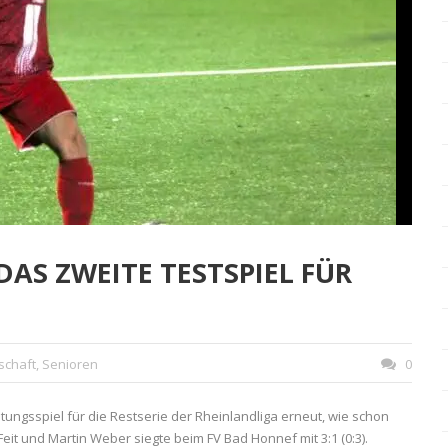
AS ZWEITE TESTSPIEL FÜR
schaft
,
Senioren
0
ungsspiel für die Restserie der Rheinlandliga erneut, wie schon
eit und Martin Weber siegte beim FV Bad Honnef mit 3:1 (0:3).