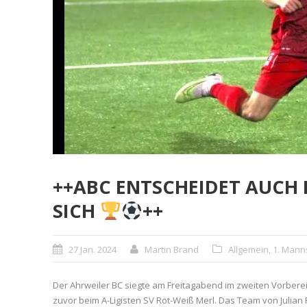
++ABC ENTSCHEIDET AUCH D
SICH
++
27 Jan. 2024
Martin Brand
Allgemein
,
1. Mann
Der Ahrweiler BC siegte am Freitagabend im zweiten Vorbereit
zuvor beim A-Ligisten SV Rot-Weiß Merl. Das Team von Julian F