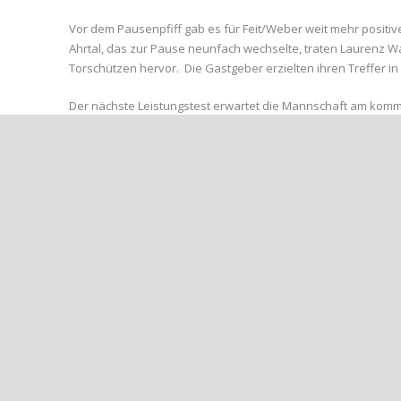
Vor dem Pausenpfiff gab es für Feit/Weber weit mehr positi
Ahrtal, das zur Pause neunfach wechselte, traten Laurenz Wass
Torschützen hervor. Die Gastgeber erzielten ihren Treffer in
Der nächste Leistungstest erwartet die Mannschaft am kom
Startaufstellung
1.Halbzeit: Alex Gorr, Björn Gilles, Alexandros Liontos, Fatjon
Remagen, Laurenz Wassinger, Patrick Warning
2.Halbzeit: Jokebed Malewo, Maximilian Fichtl, Ric Btantou, C
Bernads, Christian Scheu, Patrick Warning, Dogus Könez
#AhrweilerBC #Vorbereitungsspiele #Rheinlandliga #Erfol
Foto:
Winterzugang Björn Gilles gab sein Debüt im ABC-Trikot.