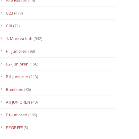
Alte Herren
(44)
U23
(477)
C III
(71)
1. Mannschaft
(942)
F II Junioren
(98)
C2- Junioren
(150)
B II-Junioren
(113)
Bambinis
(86)
A II JUNIOREN
(40)
E1-Junioren
(169)
FIEGE FFF
(5)