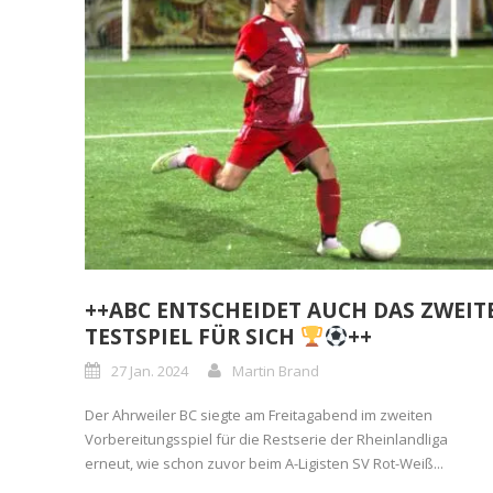
++ABC ENTSCHEIDET AUCH DAS ZWEIT
TESTSPIEL FÜR SICH
++
27 Jan. 2024
Martin Brand
Der Ahrweiler BC siegte am Freitagabend im zweiten
Vorbereitungsspiel für die Restserie der Rheinlandliga
erneut, wie schon zuvor beim A-Ligisten SV Rot-Weiß...