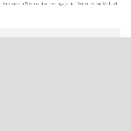
für ihre stolzen Eltern und unser engagiertes Betreuerteam Michael
UF DER JAGD NACH DEM ERSTEN DREIER++
RWEILER BC U12 TRIUMPHIERT GEGEN SG WESTUM II MIT 6:2++