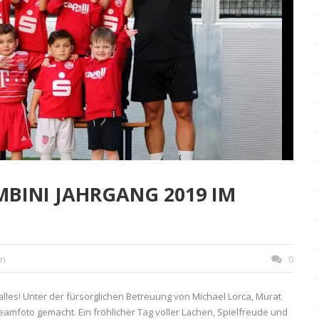
MBINI JAHRGANG 2019 IM
in
0
lles! Unter der fürsorglichen Betreuung von Michael Lorca, Murat
amfoto gemacht. Ein fröhlicher Tag voller Lachen, Spielfreude und