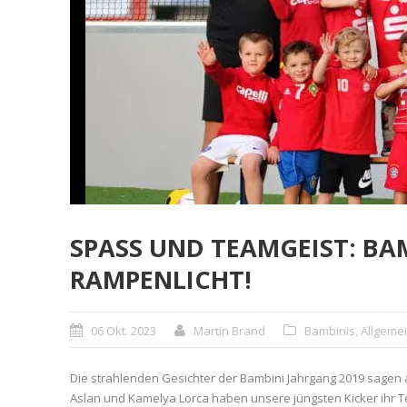
SPASS UND TEAMGEIST: BA
RAMPENLICHT!
06 Okt. 2023
Martin Brand
Bambinis
,
Allgeme
Die strahlenden Gesichter der Bambini Jahrgang 2019 sagen a
Aslan und Kamelya Lorca haben unsere jüngsten Kicker ihr Te