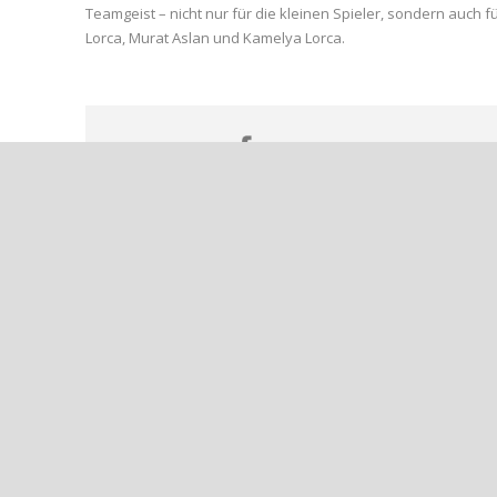
Teamgeist – nicht nur für die kleinen Spieler, sondern auch 
Lorca, Murat Aslan und Kamelya Lorca.
Share Post:
++U23 DES AHRWEILER BC IM DRITTEN SPITZENSPIEL: A
++JUNGE TALENTE AM BALL: AH