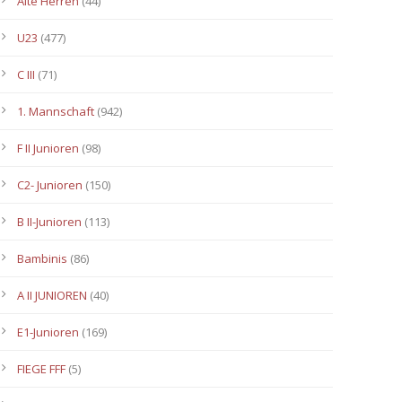
Alte Herren
(44)
U23
(477)
C III
(71)
1. Mannschaft
(942)
F II Junioren
(98)
C2- Junioren
(150)
B II-Junioren
(113)
Bambinis
(86)
A II JUNIOREN
(40)
E1-Junioren
(169)
FIEGE FFF
(5)