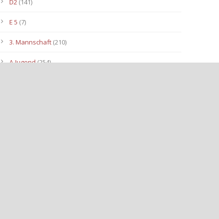
D2
(141)
E 5
(7)
3. Mannschaft
(210)
A-Jugend
(254)
C1
(175)
D3
(96)
B-Jugend
(153)
E4
(40)
E2
(143)
Allgemein
(3.112)
E3
(91)