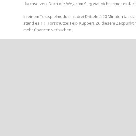
durchsetzen. Doch der Weg zum Sieg war nicht immer einfach
In einem Testspielmodus mit drei Dritteln à 20 Minuten tat s
stand es 1:1 (Torschütze: Felix Küpper). Zu diesem Zeitpunk
mehr Chancen verbuchen.
Aber dann zeigte unser ABC-Nachwuchs, was in ihnen steckt
dominierten das Spiel auf dem Kunstrasen neben dem Apollin
auf 2:1. In den finalen 20 Minuten setzten Endri Gashi, Jona
Chefcoach Felipe Murciano zeigte sich äußerst zufrieden mit d
Entwicklungsschritt.
Bevor unser Team am kommenden Wochenende in den Rheinland
ein letzter Leistungstest gegen die U13 des SSV Bornheim a
#AhrweilerBC #U13 #Entwicklung #Erfolg #Jugendfußball