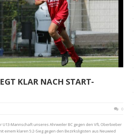
IEGT KLAR NACH START-
0
r U13-Mannschaft unseres Ahrweiler BC gegen den VfL Oberbieber
mit einem klaren 5:2-Sieg gegen den Bezirksligisten aus Neuwied