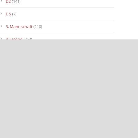
D2
(141)
E 5
(7)
3. Mannschaft
(210)
A-Jugend
(254)
C1
(175)
D3
(96)
B-Jugend
(153)
E4
(40)
E2
(143)
Allgemein
(3.112)
E3
(91)