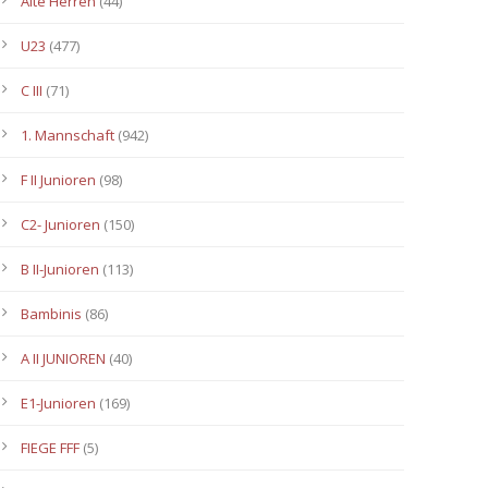
Alte Herren
(44)
U23
(477)
C III
(71)
1. Mannschaft
(942)
F II Junioren
(98)
C2- Junioren
(150)
B II-Junioren
(113)
Bambinis
(86)
A II JUNIOREN
(40)
E1-Junioren
(169)
FIEGE FFF
(5)