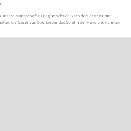
.
ich unsere Mannschaft zu Beginn schwer. Nach dem ersten Drittel
t hatten die Gäste aus Oberbieber das Spiel in der Hand und konnten
. Mit Beginn der zweiten 20 Minuten übernahmen sie das Ruder und
arisstadion. Marlon Beideck erhöhte noch vor dem letzten Drittel
s Printzen und Lukas Küpper den Schlusspunkt und erhöhten auf 5:1.
er Leistung seiner Schützlinge und sieht das Spiel als wichtigen
liga-Spielbetrieb gegen JFV Schieferland einsteigt, steht noch
m morgigen Dienstag an.