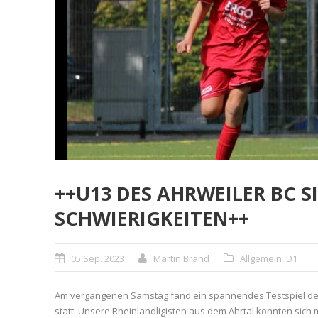
++U13 DES AHRWEILER BC S
SCHWIERIGKEITEN++
05 Sep. 2023
Martin Brand
Allgemein
,
D1
Am vergangenen Samstag fand ein spannendes Testspiel de
statt. Unsere Rheinlandligisten aus dem Ahrtal konnten sich 