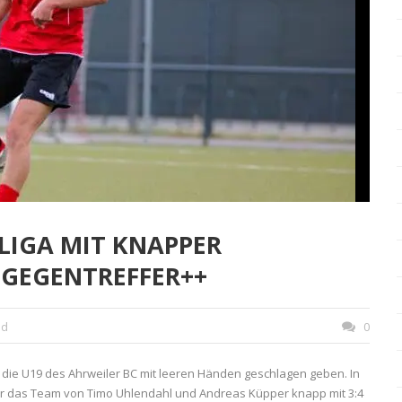
LIGA MIT KNAPPER
 GEGENTREFFER++
nd
0
 die U19 des Ahrweiler BC mit leeren Händen geschlagen geben. In
or das Team von Timo Uhlendahl und Andreas Küpper knapp mit 3:4