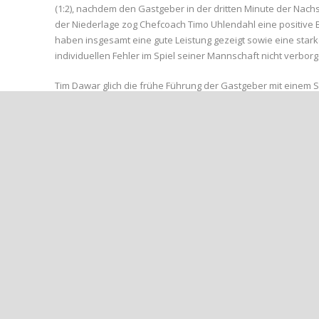
(1:2), nachdem den Gastgeber in der dritten Minute der Nachsp
der Niederlage zog Chefcoach Timo Uhlendahl eine positive B
haben insgesamt eine gute Leistung gezeigt sowie eine starke
individuellen Fehler im Spiel seiner Mannschaft nicht verborg
Tim Dawar glich die frühe Führung der Gastgeber mit einem St
zwischenzeitlichen 3:1-Rückstand kämpften die jungen ABC-S
Binder (78′) erneut ausgleichen. Doch in der dritten Minute d
Gastgeber aus Betzdorf.
Die U19 hat kaum Zeit zum Verschnaufen, denn bereits am mor
Bad Neuenahr (Anstoß 19:30 Uhr) treffen sie auf die Spvgg E
Ahrbach in die neue Saison gestartet ist.
Symbolfoto:
Tim Dawar traf zum 1:1 vom Elfmeterpunkt.