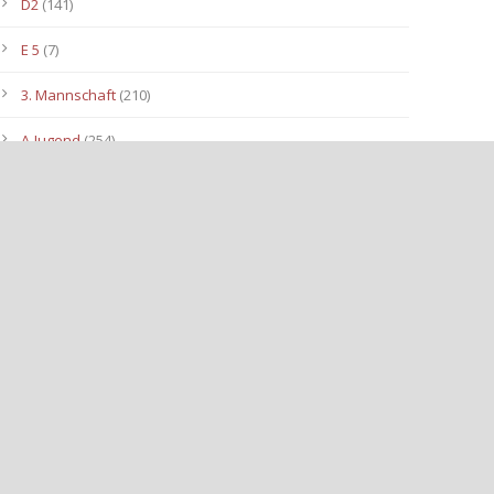
D2
(141)
E 5
(7)
3. Mannschaft
(210)
A-Jugend
(254)
C1
(175)
D3
(96)
B-Jugend
(153)
E4
(40)
E2
(143)
Allgemein
(3.112)
E3
(91)