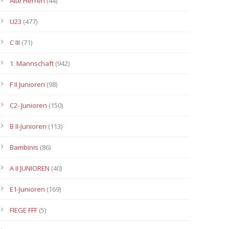
Alte Herren
(44)
U23
(477)
C III
(71)
1. Mannschaft
(942)
F II Junioren
(98)
C2- Junioren
(150)
B II-Junioren
(113)
Bambinis
(86)
A II JUNIOREN
(40)
E1-Junioren
(169)
FIEGE FFF
(5)