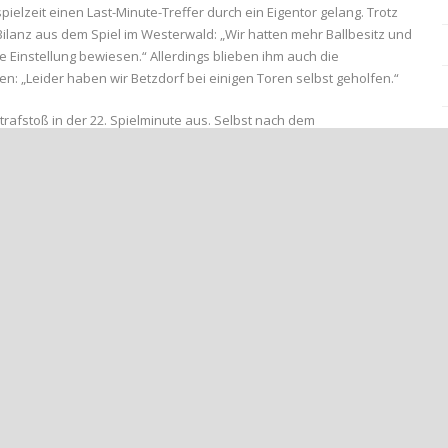
ielzeit einen Last-Minute-Treffer durch ein Eigentor gelang. Trotz
ilanz aus dem Spiel im Westerwald: „Wir hatten mehr Ballbesitz und
 Einstellung bewiesen.“ Allerdings blieben ihm auch die
en: „Leider haben wir Betzdorf bei einigen Toren selbst geholfen.“
rafstoß in der 22. Spielminute aus. Selbst nach dem
pieler und konnten durch Tore von Jonas Adams (60′) und Tobias
er Nachspielzeit entschied ein unglückliches Eigentor zugunsten der
gigen Dienstag steht das nächste Spiel an. Auf dem Mittelplatz in
GC Wirges, die mit einem überzeugenden 7:0-Sieg gegen die JSG