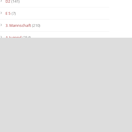
D2
(141)
E 5
(7)
3. Mannschaft
(210)
A-Jugend
(254)
C1
(175)
D3
(96)
B-Jugend
(153)
E4
(40)
E2
(143)
Allgemein
(3.112)
E3
(91)