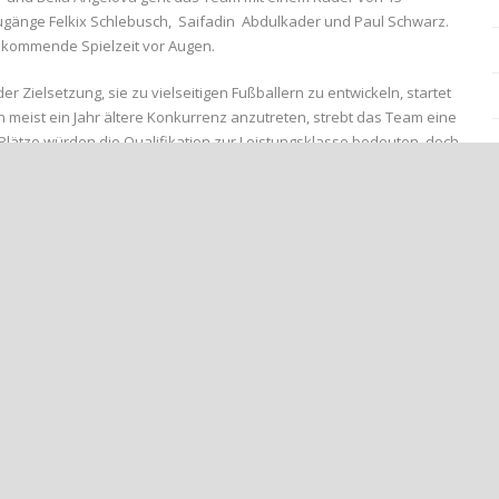
zugänge Felkix Schlebusch, Saifadin Abdulkader und Paul Schwarz.
e kommende Spielzeit vor Augen.
 Zielsetzung, sie zu vielseitigen Fußballern zu entwickeln, startet
n meist ein Jahr ältere Konkurrenz anzutreten, strebt das Team eine
n Plätze würden die Qualifikation zur Leistungsklasse bedeuten, doch
 Entwicklung der Spieler steht im Mittelpunkt, und einige
heinlandligateam der U13 integriert werden.
sch über die Zukunft des Teams. Er gibt an: „Ich kann mir vorstellen,
s sich in die Mannschaft von U13-Coach Felipe Murciano
den sich die Spieler der U12 gegen Teams wie die SGL
nd JSG Bad Breisig in Staffel 2 des Rhein-Ahr-Kreises messen.
ten Spielereltern, die das Team kontinuierlich unterstützen und das
h auf eine weitere produktive Zusammenarbeit.
n die U12-Junioren zuhause gegen die SGL Heimersheim antreten. Die
ie Daumen für eine erfolgreiche und lehrreiche Saison auf und