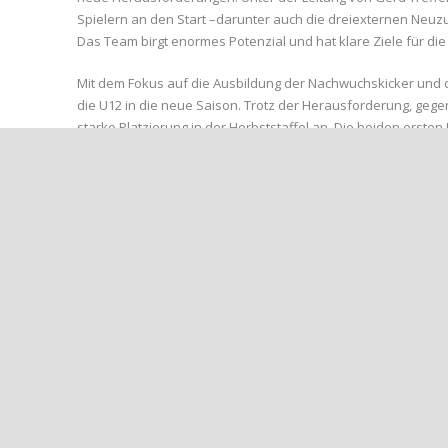
Spielern an den Start –darunter auch die dreiexternen Neu
Das Team birgt enormes Potenzial und hat klare Ziele für di
Mit dem Fokus auf die Ausbildung der Nachwuchskicker und der
die U12 in die neue Saison. Trotz der Herausforderung, gege
starke Platzierung in der Herbststaffel an. Die beiden erste
liegt der Fokus nicht allein auf dem Ergebnis. Die individuelle
vielversprechende Akteure könnten schon frühzeitig in das R
Gerd Treffer, Chefcoach und Jugendleiter, zeigt sich optimisti
dass schon in der Rückrunde der Rheinlandliga Jungs von un
hineingespielt haben.“ In der anstehenden Herbststaffel wer
Heimersheim, Grafschafter JSG, JSG Zissen II, SG Westum II u
Treffer und Angelova betonen die wichtige Rolle der engagier
harmonische Umfeld des Teams gestalten. Das Duo freut sic
Der Startschuss für die Saison fällt am 08. September, wen
gesamte Ahrweiler BC Nachwuchsabteilung drückt dem Team d
neben dem Spielfeld.