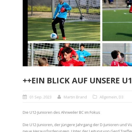
++EIN BLICK AUF UNSERE U
01 Sep. 2023
Martin Brand
Allgemein
,
D3
Die U12-Junioren des Ahrweiler BC im Fokus
Die U12-Junioren, der jüngere Jahrgang der D-Junioren und Viz
neue Herausforderungen. Unter der Leitung von Gerd Treffe