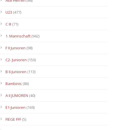
Alte Herren
(44)
U23
(477)
C III
(71)
1. Mannschaft
(942)
F II Junioren
(98)
C2- Junioren
(150)
B II-Junioren
(113)
Bambinis
(86)
A II JUNIOREN
(40)
E1-Junioren
(169)
FIEGE FFF
(5)