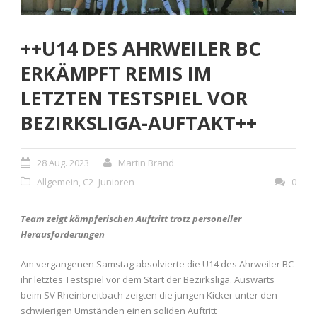
++U14 DES AHRWEILER BC
ERKÄMPFT REMIS IM
LETZTEN TESTSPIEL VOR
BEZIRKSLIGA-AUFTAKT++
28 Aug. 2023
Martin Brand
Allgemein
,
C2- Junioren
0
Team zeigt kämpferischen Auftritt trotz personeller
Herausforderungen
Am vergangenen Samstag absolvierte die U14 des Ahrweiler BC
ihr letztes Testspiel vor dem Start der Bezirksliga. Auswärts
beim SV Rheinbreitbach zeigten die jungen Kicker unter den
schwierigen Umständen einen soliden Auftritt