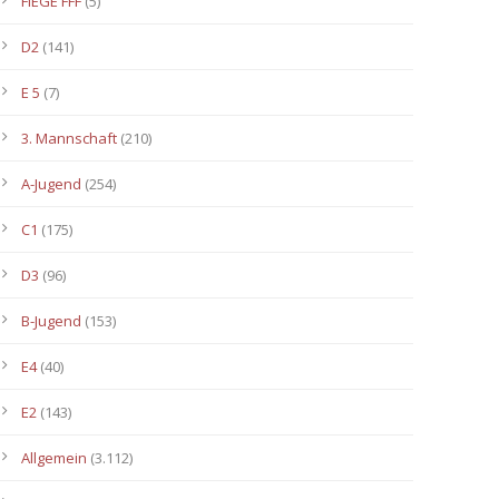
FIEGE FFF
(5)
D2
(141)
E 5
(7)
3. Mannschaft
(210)
A-Jugend
(254)
C1
(175)
D3
(96)
B-Jugend
(153)
E4
(40)
E2
(143)
Allgemein
(3.112)