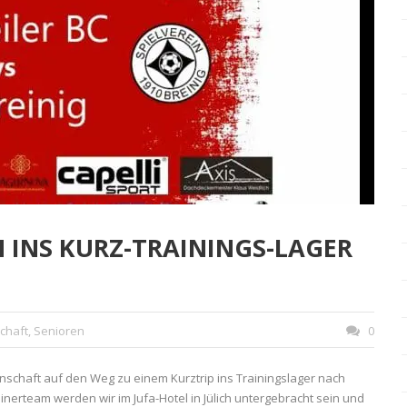
H INS KURZ-TRAININGS-LAGER
chaft
,
Senioren
0
chaft auf den Weg zu einem Kurztrip ins Trainingslager nach
inerteam werden wir im Jufa-Hotel in Jülich untergebracht sein und