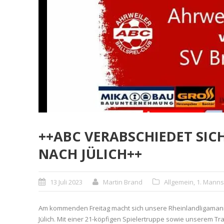
++ABC VERABSCHIEDET SIC
NACH JÜLICH++
13 Juli 2023
Martin Brand
Allgemein
,
1. Manns
Am kommenden Freitag macht sich unsere Rheinlandligamanns
Jülich. Mit einer 21-köpfigen Spielertruppe sowie unserem Tra