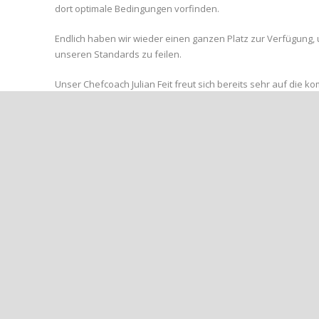
dort optimale Bedingungen vorfinden.
Endlich haben wir wieder einen ganzen Platz zur Verfügung
unseren Standards zu feilen.
Unser Chefcoach Julian Feit freut sich bereits sehr auf die 
Trainingslagers und die Möglichkeit, sich gezielt auf wichtige
Trainingslager die Gelegenheit, uns als Team noch enger 
verfeinern.
Als krönender Abschluss des Trainingslagers steht am Sonnta
Programm. Dieses Spiel wird uns eine wertvolle Gelegenheit b
und unsere taktischen Konzepte in der Praxis zu erproben.
Der Ahrweiler BC möchte sich an dieser Stelle herzlich bei He
die Zusammenarbeit bedanken. Ohne ihre Hilfe wäre dieses
Auf geht’s, ABC!