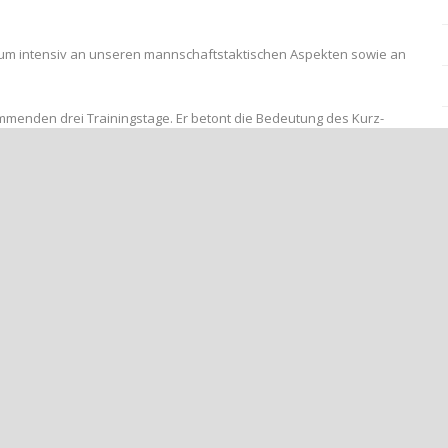
, um intensiv an unseren mannschaftstaktischen Aspekten sowie an
kommenden drei Trainingstage. Er betont die Bedeutung des Kurz-
 Aspekte des Spiels zu fokussieren. Gleichzeitig bietet uns das
zusammenzuschweißen und unsere Spielphilosophie weiter zu
g ein Testspiel gegen den Landesligisten SV Breinig auf dem
ieten, unsere Fortschritte auf dem Platz unter Beweis zu stellen
rrn Björn Lathe und dem SV Jülich 1912 für ihre Unterstützung und
 Trainingslager nicht zustande gekommen.