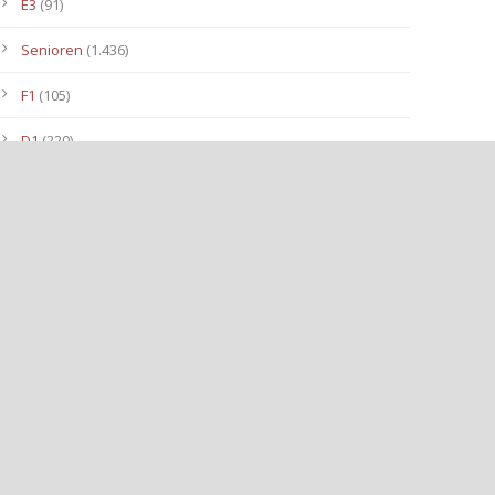
E3
(91)
Senioren
(1.436)
F1
(105)
D1
(220)
Alte Herren
(44)
U23
(477)
C III
(71)
1. Mannschaft
(942)
F II Junioren
(98)
C2- Junioren
(150)
B II-Junioren
(113)