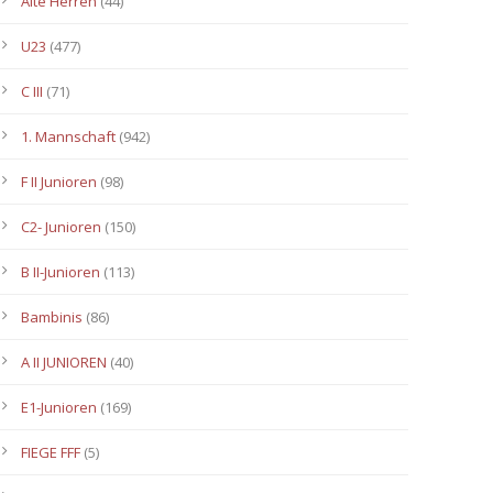
Alte Herren
(44)
U23
(477)
C III
(71)
1. Mannschaft
(942)
F II Junioren
(98)
C2- Junioren
(150)
B II-Junioren
(113)
Bambinis
(86)
A II JUNIOREN
(40)
E1-Junioren
(169)
FIEGE FFF
(5)