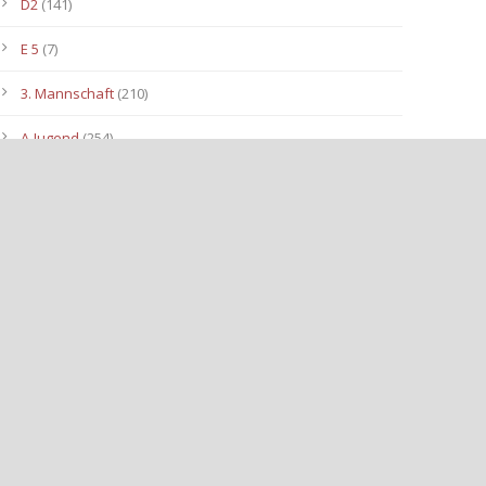
D2
(141)
E 5
(7)
3. Mannschaft
(210)
A-Jugend
(254)
C1
(175)
D3
(96)
B-Jugend
(153)
E4
(40)
E2
(143)
Allgemein
(3.112)
E3
(91)