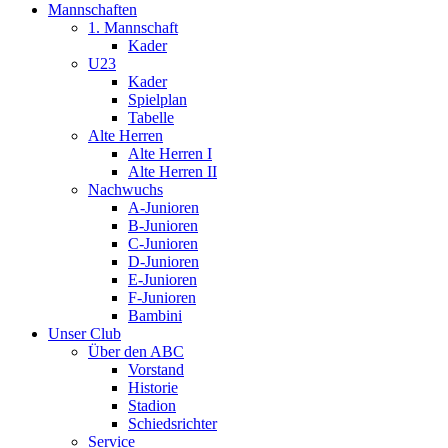
Mannschaften
1. Mannschaft
Kader
U23
Kader
Spielplan
Tabelle
Alte Herren
Alte Herren I
Alte Herren II
Nachwuchs
A-Junioren
B-Junioren
C-Junioren
D-Junioren
E-Junioren
F-Junioren
Bambini
Unser Club
Über den ABC
Vorstand
Historie
Stadion
Schiedsrichter
Service