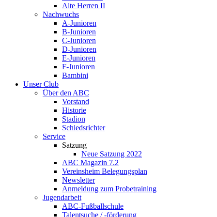
Alte Herren II
Nachwuchs
A-Junioren
B-Junioren
C-Junioren
D-Junioren
E-Junioren
F-Junioren
Bambini
Unser Club
Über den ABC
Vorstand
Historie
Stadion
Schiedsrichter
Service
Satzung
Neue Satzung 2022
ABC Magazin 7.2
Vereinsheim Belegungsplan
Newsletter
Anmeldung zum Probetraining
Jugendarbeit
ABC-Fußballschule
Talentsuche / -förderung