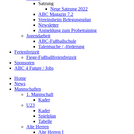
Satzung
Neue Satzung 2022
ABC Magazin 7.2
Vereinsheim Belegungsplan
Newsletter
Anmeldung zum Probetraining
Jugendarbeit
ABC-Fußballschule
Talentsuche / -förderung
Ferienfreizeit
Fiege-Fußballferienfreizeit
Sponsoren
ABC 4 Future / Jobs
Home
News
Mannschaften
1. Mannschaft
Kader
U23
Kader
Spielplan
Tabelle
Alte Herren
Alte Herren I