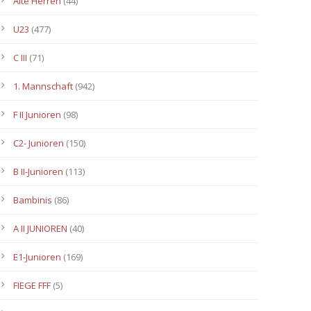
Alte Herren
(44)
U23
(477)
C III
(71)
1. Mannschaft
(942)
F II Junioren
(98)
C2- Junioren
(150)
B II-Junioren
(113)
Bambinis
(86)
A II JUNIOREN
(40)
E1-Junioren
(169)
FIEGE FFF
(5)