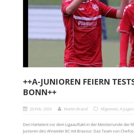
++A-JUNIOREN FEIERN TEST
BONN++
20 Feb. 2023
Martin Brand
Allgemein
,
A-Juge
Den Härtetest vor dem Ligaauftakt in der Meisterrunde der R
Junioren des Ahrweiler BC mit Bravour. Das Team von Chefcoac