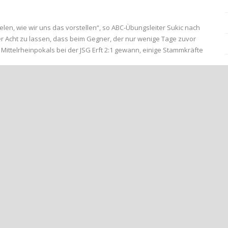
ielen, wie wir uns das vorstellen“, so ABC-Übungsleiter Sukic nach
r Acht zu lassen, dass beim Gegner, der nur wenige Tage zuvor
 Mittelrheinpokals bei der JSG Erft 2:1 gewann, einige Stammkräfte
 vorne und bestimmte die erste Spielhälfte. Yassin Boutziri
ruk Tunc erhöhter nach starker Vorarbeit von Yahia Nassir auf 0:2
den.
pielende dann den Deckel drauf. Sein 19 Meter-Schuss schlug zum 3:0
r Bezirksligisten gehörte allerdings die letzte Aktion, die zum 3:1
ber für eine aktivere zweite Halbzeit, in der es Torchancen auf
m kommenden Samstag um 16:00 Uhr in Bad Breisig gegen den JFV