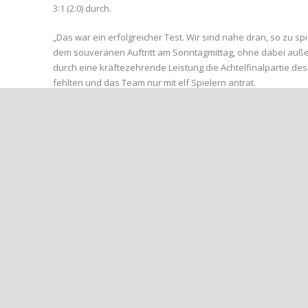
3:1 (2:0) durch.
„Das war ein erfolgreicher Test. Wir sind nahe dran, so zu sp
dem souveränen Auftritt am Sonntagmittag, ohne dabei auße
durch eine kräftezehrende Leistung die Achtelfinalpartie des
fehlten und das Team nur mit elf Spielern antrat.
Der Kreisstadtnachwuchs suchte mit Spielbeginn den Weg nach
verwandelte in der 25. Spielminute einen Foulelfmeter und Fa
(38‘). Der Spielstand, mit dem auch die Seiten gewechselt wur
Im zweiten Spielabschnitt machte Yassin Boutziri kurz vor S
(88‘) unhaltbar im Knick des Fortunen-Gehäuses ein. Dem Bonne
in der Schlussminute führte. Damit belohnten sich die Gastge
beiden Seiten gab.
Der Startschuss in die Restrunde der Rheinlandliga fällt a
Bitburg.