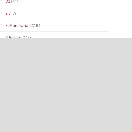
D2
(141)
E 5
(7)
3. Mannschaft
(210)
A-Jugend
(254)
C1
(175)
D3
(96)
B-Jugend
(153)
E4
(40)
E2
(143)
Allgemein
(3.112)
E3
(91)