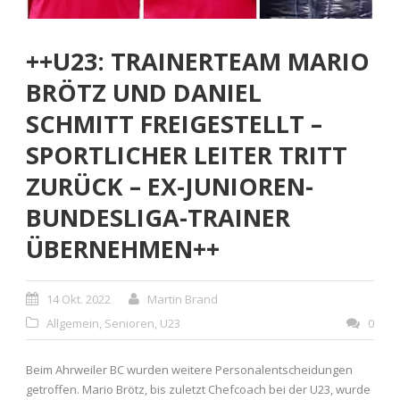
++U23: TRAINERTEAM MARIO
BRÖTZ UND DANIEL
SCHMITT FREIGESTELLT –
SPORTLICHER LEITER TRITT
ZURÜCK – EX-JUNIOREN-
BUNDESLIGA-TRAINER
ÜBERNEHMEN++
14 Okt. 2022
Martin Brand
Allgemein
,
Senioren
,
U23
0
Beim Ahrweiler BC wurden weitere Personalentscheidungen
getroffen. Mario Brötz, bis zuletzt Chefcoach bei der U23, wurde