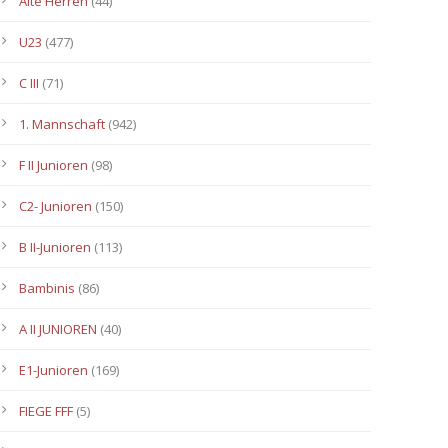
Alte Herren
(44)
U23
(477)
C III
(71)
1. Mannschaft
(942)
F II Junioren
(98)
C2- Junioren
(150)
B II-Junioren
(113)
Bambinis
(86)
A II JUNIOREN
(40)
E1-Junioren
(169)
FIEGE FFF
(5)