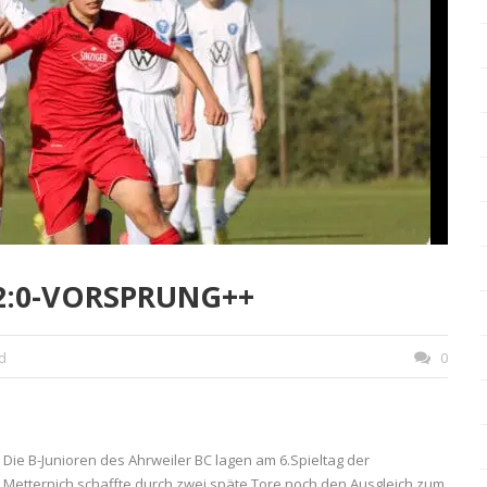
 2:0-VORSPRUNG++
d
0
 Die B-Junioren des Ahrweiler BC lagen am 6.Spieltag der
FC Metternich schaffte durch zwei späte Tore noch den Ausgleich zum