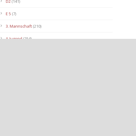
D2
(141)
E 5
(7)
3. Mannschaft
(210)
A-Jugend
(254)
C1
(175)
D3
(96)
B-Jugend
(153)
E4
(40)
E2
(143)
Allgemein
(3.112)
E3
(91)