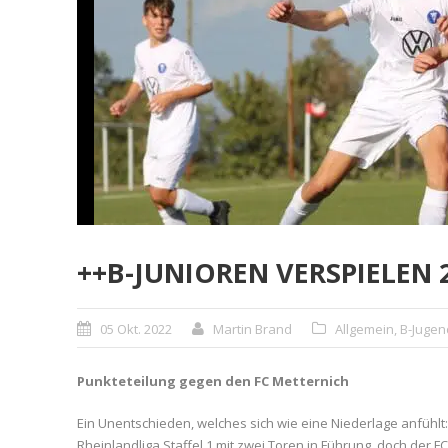
++B-JUNIOREN VERSPIELEN
05 Okt. 2022
Martin Brand
Allgemein
,
B-Jugen
Punkteteilung gegen den FC Metternich
Ein Unentschieden, welches sich wie eine Niederlage anfühlt:
Rheinlandliga Staffel 1 mit zwei Toren in Führung, doch der 