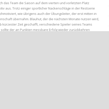
ch das Team die Saison auf dem vierten und vorletzten Platz
itiv aus. Trotz einiger sportlicher Nackenschläge in der Restserie
chmotiviert, wie übrigens auch der Übungsleiter, der erst mitten in
nnschaft übernahm. Blauhut, der die nächsten Monate nutzen wird,
b kürzester Zeit geschafft, verschiedene Spieler seines Teams
 sollte der an Punkten messbare Erfolg wieder zurückkehren
räften unterstützt. Dafür ein großes Dankeschön. In Adenau trafen:
(l.) und Gabriel Alchanaa