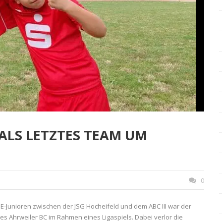
N ALS LETZTES TEAM UM
0
E-Junioren zwischen der JSG Hocheifeld und dem ABC III war der
es Ahrweiler BC im Rahmen eines Ligaspiels. Dabei verlor die