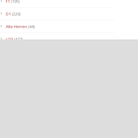
F1
(105)
D1
(220)
Alte Herren
(44)
U23
(477)
C III
(71)
1. Mannschaft
(942)
F II Junioren
(98)
C2- Junioren
(150)
B II-Junioren
(113)
Bambinis
(86)
A II JUNIOREN
(40)