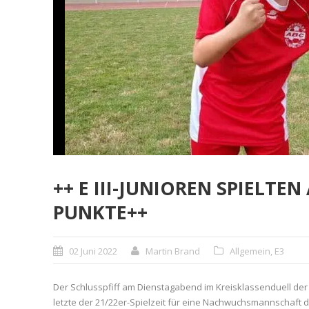
++ E III-JUNIOREN SPIELTE
PUNKTE++
02 Juni 2022
Martin Brand
Allgemein
,
E3
Der Schlusspfiff am Dienstagabend im Kreisklassenduell der 
letzte der 21/22er-Spielzeit für eine Nachwuchsmannschaft d