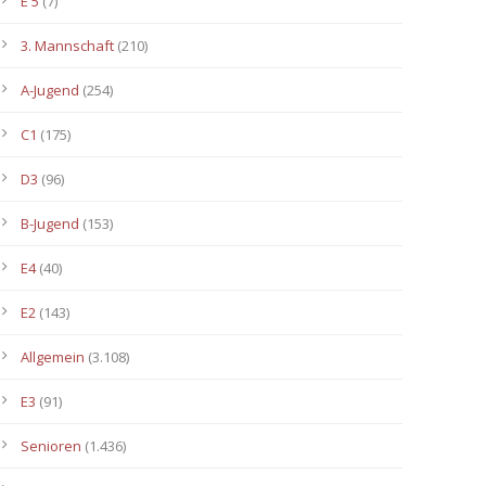
E 5
(7)
3. Mannschaft
(210)
A-Jugend
(254)
C1
(175)
D3
(96)
B-Jugend
(153)
E4
(40)
E2
(143)
Allgemein
(3.108)
E3
(91)
Senioren
(1.436)