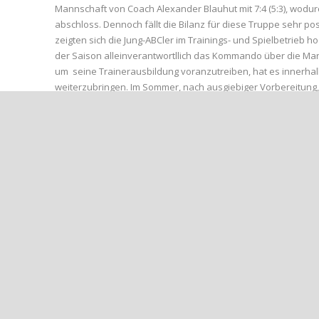
Mannschaft von Coach Alexander Blauhut mit 7:4 (5:3), wodur
abschloss. Dennoch fällt die Bilanz für diese Truppe sehr pos
zeigten sich die Jung-ABCler im Trainings- und Spielbetrieb ho
der Saison alleinverantwortllich das Kommando über die Ma
um seine Trainerausbildung voranzutreiben, hat es innerhal
weiterzubringen. Im Sommer, nach ausgiebiger Vorbereitung,
können, zumal auch die Elternschaft das Team nach besten K
Leon Alvaro Cueto (2), Luc Wiemer und Gabriel Alchanaa.
Symbolfoto:
Zwei der drei Torschützen im letzten Saisonspiel: Luc Wiemer 
Share Post: