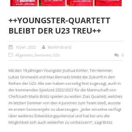
++YOUNGSTER-QUARTETT
BLEIBT DER U23 TREU++
10 Jan. 2022
Martin Brand
Allgemein
,
Senioren
,
U23
0
Mit den 19-jährigen Youngster Joshua Köhler, Tim Hemmer.
Lukas Gronwald und Max Bernads bleibt die Zukunft in den
Reihen der U23. Alle vier haben vorzeitig fest zugesagt, auch in
der kommenden Spielzeit 2022/2023 für die Mannschaft von
Chefcoach Mario Brötz spielen zu wollen. Das Quartett, welches
im letzten Sommer von den A-Junioren zum Team stieß, wusste
im ersten Seniorenjahr zu überzeugen. „Jeder einzelne verfügt
über weiteres Entwicklungspotenzial und hat bei uns die
Möglichkeit sich auch weiterhin zu verbessern“, sagt Brötz.