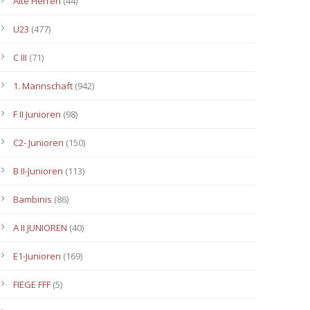
Alte Herren
(44)
U23
(477)
C III
(71)
1. Mannschaft
(942)
F II Junioren
(98)
C2- Junioren
(150)
B II-Junioren
(113)
Bambinis
(86)
A II JUNIOREN
(40)
E1-Junioren
(169)
FIEGE FFF
(5)