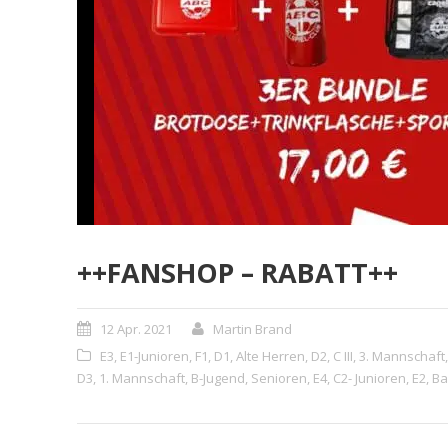
++FANSHOP – RABATT++
12 Apr. 2021
Martin Brand
E3
,
E1-Junioren
,
F1
,
D1
,
Alte Herren
,
D2
,
C III
,
3. Mannschaft
,
D3
,
1. Mannschaft
,
B-Jugend
,
Senioren
,
E4
,
C2- Junioren
,
E2
,
Ba