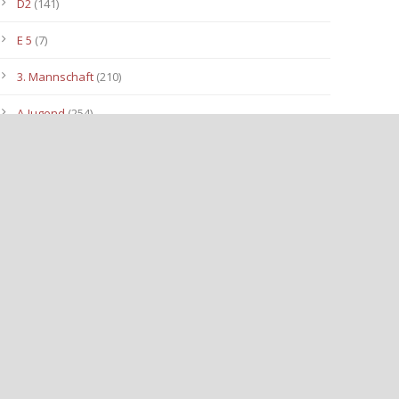
D2
(141)
E 5
(7)
3. Mannschaft
(210)
A-Jugend
(254)
C1
(175)
D3
(96)
B-Jugend
(153)
E4
(40)
E2
(143)
Allgemein
(3.112)
E3
(91)