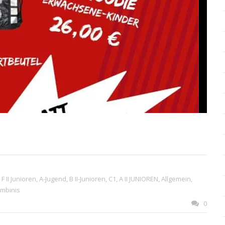
F II Junioren
,
A-Jugend
,
B II-Junioren
,
C1
,
A II JUNIOREN
,
Allgemein
,
mbinis
0