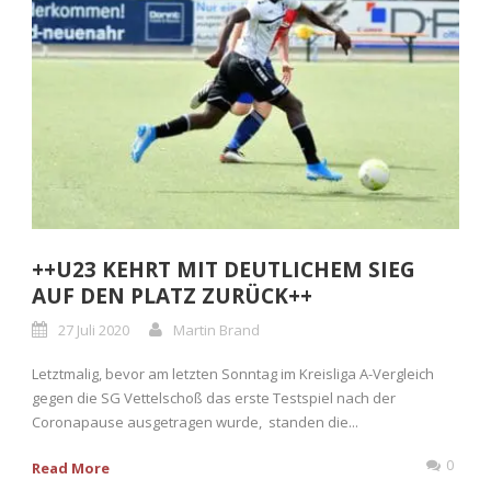
++U23 KEHRT MIT DEUTLICHEM SIEG
AUF DEN PLATZ ZURÜCK++
27 Juli 2020
Martin Brand
Letztmalig, bevor am letzten Sonntag im Kreisliga A-Vergleich
gegen die SG Vettelschoß das erste Testspiel nach der
Coronapause ausgetragen wurde, standen die...
0
Read More