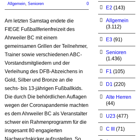
Allgemein
,
Senioren
0
E2
(143)
Allgemein
Am letzten Samstag endete die
(3.112)
FIEGE Fußballferienfreizeit des
Ahrweiler BC mit einem
E3
(91)
gemeinsamen Grillen der Teilnehmer,
Senioren
Trainer sowie verschiedenen ABC-
(1.436)
Vorstandsmitgliedern und der
Verleihung des DFB-Abzeichens in
F1
(105)
Gold, Silber und Bronze an die
D1
(220)
sechs- bis 13-jährigen Fußballkids.
Die durch Die behördlichen Auflagen
Alte Herren
(44)
wegen der Coronapandemie machten
es dem Ahrweiler BC als Veranstalter
U23
(477)
schwer ein Rahmenprogramm für die
C III
(71)
insgesamt 80 engagierten
Nachwuchskicker aufzustellen. So