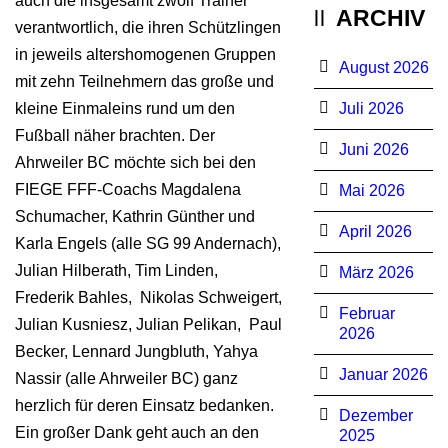
auch die insgesamt zwölf Trainer
ARCHIV
verantwortlich, die ihren Schützlingen
in jeweils altershomogenen Gruppen
August 2026
mit zehn Teilnehmern das große und
kleine Einmaleins rund um den
Juli 2026
Fußball näher brachten. Der
Juni 2026
Ahrweiler BC möchte sich bei den
FIEGE FFF-Coachs Magdalena
Mai 2026
Schumacher, Kathrin Günther und
April 2026
Karla Engels (alle SG 99 Andernach),
Julian Hilberath, Tim Linden,
März 2026
Frederik Bahles, Nikolas Schweigert,
Februar
Julian Kusniesz, Julian Pelikan, Paul
2026
Becker, Lennard Jungbluth, Yahya
Januar 2026
Nassir (alle Ahrweiler BC) ganz
herzlich für deren Einsatz bedanken.
Dezember
Ein großer Dank geht auch an den
2025