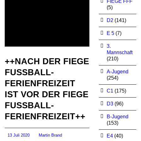
FIEGE FFF
(5)
D2
(141)
E 5
(7)
3.
Mannschaft
(210)
++NACH DER FIEGE
FUSSBALL-
A-Jugend
(254)
FERIENFREIZEIT
C1
(175)
IST VOR DER FIEGE
FUSSBALL-
D3
(96)
FERIENFREIZEIT++
B-Jugend
(153)
13 Juli 2020
Martin Brand
E4
(40)