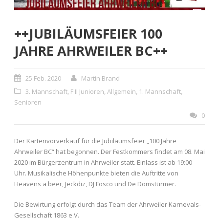
++JUBILÄUMSFEIER 100
JAHRE AHRWEILER BC++
25 Feb. 2020
Martin Brand
3. Mannschaft
,
F II Junioren
,
Allgemein
,
1. Mannschaft
,
Senioren
0
Der Kartenvorverkauf für die Jubiläumsfeier „100 Jahre
Ahrweiler BC“ hat begonnen. Der Festkommers findet am 08. Mai
2020 im Bürgerzentrum in Ahrweiler statt. Einlass ist ab 19:00
Uhr. Musikalische Höhenpunkte bieten die Auftritte von
Heavens a beer, Jeckdiz, DJ Fosco und De Domstürmer.
Die Bewirtung erfolgt durch das Team der Ahrweiler Karnevals-
Gesellschaft 1863 e.V.