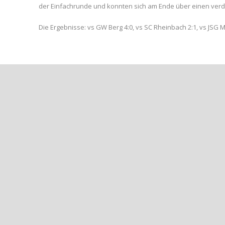
der Einfachrunde und konnten sich am Ende über einen verdi
Die Ergebnisse: vs GW Berg 4:0, vs SC Rheinbach 2:1, vs JSG 
Share Post:
++ARGENDORF TRANSPORTE SPONSERT SPORT-TASCHEN
++JEFFREY YANKEY WIRD NEUER TRAINER DER A-JUN