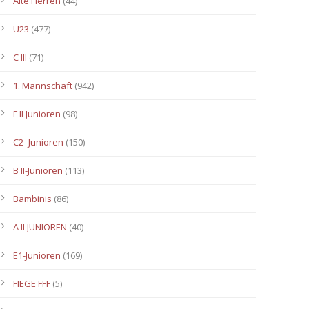
Alte Herren
(44)
U23
(477)
C III
(71)
1. Mannschaft
(942)
F II Junioren
(98)
C2- Junioren
(150)
B II-Junioren
(113)
Bambinis
(86)
A II JUNIOREN
(40)
E1-Junioren
(169)
FIEGE FFF
(5)