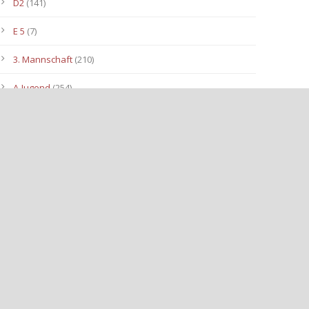
D2
(141)
E 5
(7)
3. Mannschaft
(210)
A-Jugend
(254)
C1
(175)
D3
(96)
B-Jugend
(153)
E4
(40)
E2
(143)
Allgemein
(3.112)
E3
(91)