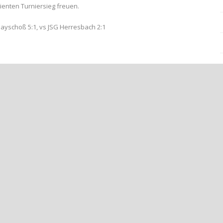
enten Turniersieg freuen.
Mayschoß 5:1, vs JSG Herresbach 2:1
 FÜR DIE D-JUNIOREN++
IOREN – MARINO HOFMANN KOMPLETTIERT DAS TRAINER-DUO++