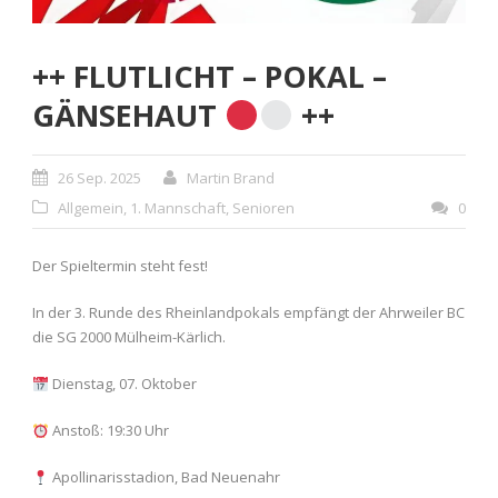
++ FLUTLICHT – POKAL –
GÄNSEHAUT
++
26 Sep. 2025
Martin Brand
Allgemein
,
1. Mannschaft
,
Senioren
0
Der Spieltermin steht fest!
In der 3. Runde des Rheinlandpokals empfängt der Ahrweiler BC
die SG 2000 Mülheim-Kärlich.
Dienstag, 07. Oktober
Anstoß: 19:30 Uhr
Apollinarisstadion, Bad Neuenahr