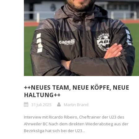
++NEUES TEAM, NEUE KÖPFE, NEUE
HALTUNG++
31 Juli 2025
Martin Brand
Interview mit Ricardo Ribeiro, Cheftrainer der U23 des
Ahrweiler BC Nach dem direkten Wiederabstieg aus der
Bezirksliga hat sich bei der U23...