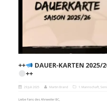
++
DAUER-KARTEN 2025/2
++
29 Juli 2025
Martin Brand
1. Mannschaft
,
Seni
Liebe Fans des Ahrweiler BC,