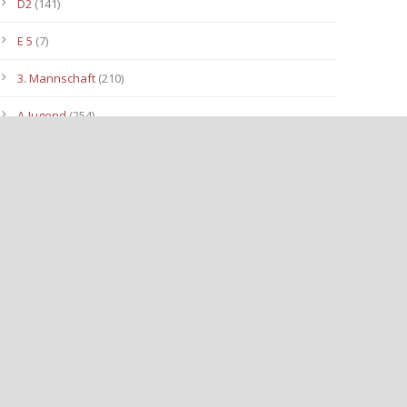
D2
(141)
E 5
(7)
3. Mannschaft
(210)
A-Jugend
(254)
C1
(175)
D3
(96)
B-Jugend
(153)
E4
(40)
E2
(143)
Allgemein
(3.112)
E3
(91)