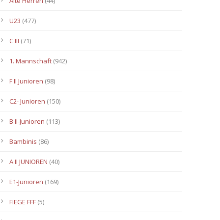
Alte Herren
(44)
U23
(477)
C III
(71)
1. Mannschaft
(942)
F II Junioren
(98)
C2- Junioren
(150)
B II-Junioren
(113)
Bambinis
(86)
A II JUNIOREN
(40)
E1-Junioren
(169)
FIEGE FFF
(5)