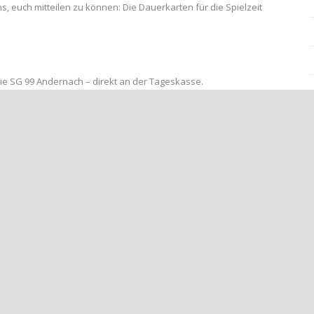
s, euch mitteilen zu können: Die Dauerkarten für die Spielzeit
ie SG 99 Andernach – direkt an der Tageskasse.
 (Rheinlandliga) und zusätzlich für die Heimspiele unserer U23
und Leidenschaft!
Unterstützt den ABC live im Stadion – wir zählen auf euch!