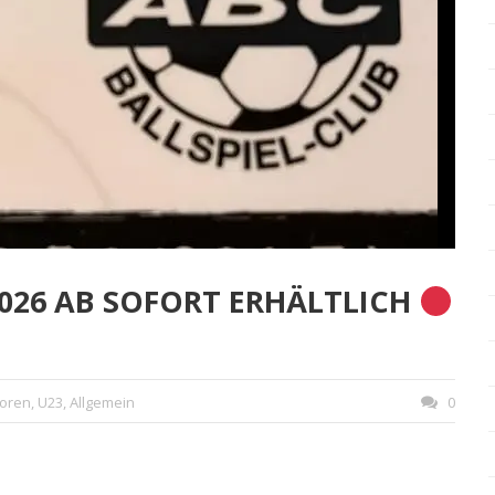
026 AB SOFORT ERHÄLTLICH
oren
,
U23
,
Allgemein
0