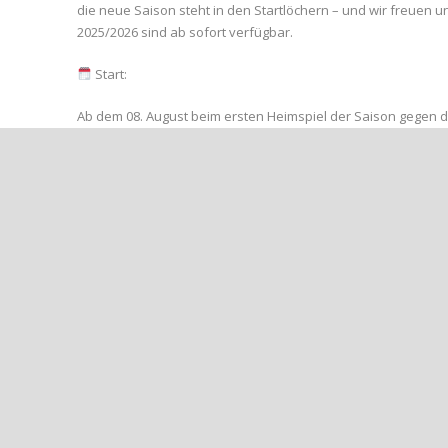
die neue Saison steht in den Startlöchern – und wir freuen un
2025/2026 sind ab sofort verfügbar.
Start:
Ab dem 08. August beim ersten Heimspiel der Saison gegen d
Oder jetzt schon sichern bei:
Markant Tankstelle – Heerstraße 166, Bad Neuenahr
Was ist drin?
Die Dauerkarte gilt für alle Heimspiele unserer 1. Mannschaft
(Kreisliga A).
Preis: Nur 80,00 € für eine ganze Saison Fußball mit Herz 
Seid dabei, wenn unsere Jungs auf dem Platz alles geben. 
Euer Ahrweiler BC