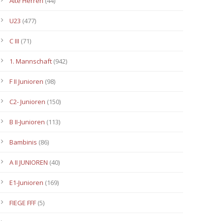
Alte Herren
(44)
U23
(477)
C III
(71)
1. Mannschaft
(942)
F II Junioren
(98)
C2- Junioren
(150)
B II-Junioren
(113)
Bambinis
(86)
A II JUNIOREN
(40)
E1-Junioren
(169)
FIEGE FFF
(5)