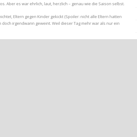
 Aber es war ehrlich, laut, herzlich – genau wie die Saison selbst.
tet, Eltern gegen Kinder gekickt (Spoiler: nicht alle Eltern hatten
n doch irgendwann geweint. Weil dieser Tag mehr war als nur ein
toria Einert und Jeffrey Yankey, blickt zurück auf eine Saison mit
ige Kinder verlassen den Verein Richtung SG Bachem/Walporzheim.
ften des ABC. Auch Trainerkollege Christian Wolff wurde
les bewegt hat.
losivität im Strafraum, aber immer mit Blick für die Mitspieler. Er
tschten mit echter Achtung.
tern, die Trikots waschen, Fahrdienste stemmen und am
ht möglich gewesen. Auch nicht ohne das Trainerteam, das nun eine
ennis, Victoria und Jeffrey auf die U11 – den ältesten E-Jugend-