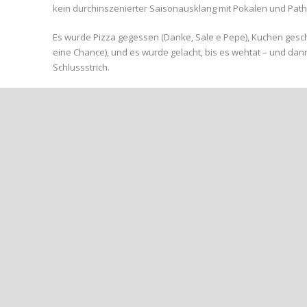
kein durchinszenierter Saisonausklang mit Pokalen und Pathos.
Es wurde Pizza gegessen (Danke, Sale e Pepe), Kuchen geschich
eine Chance), und es wurde gelacht, bis es wehtat – und dan
Schlussstrich.
Abschied mit Haltung – und Pokal
Trainerin Sarah Preußner, gemeinsam mit Dennis Preußner, Vic
Tempo, Herzschlag und Entwicklung. Und mit Umbrüchen: Ein
Andere bleiben – gehen aber neue Wege in anderen Mannscha
verabschiedet. Einer, der mit Geduld, Haltung und Humor vie
Und mittendrin: Eris Zogaj. Sieben Spiele, 29 Tore. Die pure Exp
bekam unseren Ehrenpokal – und selbst die coolsten Kids kla
Danke – für alles
Es war nicht einfach, diese Saison zu organisieren. Ohne El
Spielfeldrand mehr leben als zuschauen, wäre das alles nic
neue Konstellation bildet: Künftig konzentrieren sich Sarah, D