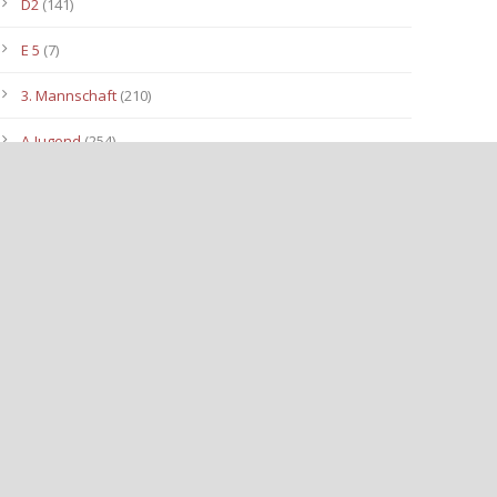
D2
(141)
E 5
(7)
3. Mannschaft
(210)
A-Jugend
(254)
C1
(175)
D3
(96)
B-Jugend
(153)
E4
(40)
E2
(143)
Allgemein
(3.112)
E3
(91)