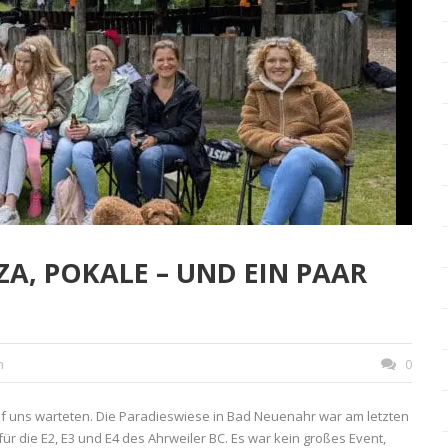
ZA, POKALE – UND EIN PAAR
n
0
f uns warteten. Die Paradieswiese in Bad Neuenahr war am letzten
r die E2, E3 und E4 des Ahrweiler BC. Es war kein großes Event,