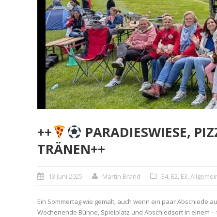
++
PARADIESWIESE, PIZ
TRÄNEN++
13 Juni 2025
Martin Brand
E4
,
E2
,
E3
,
Allgemei
Ein Sommertag wie gemalt, auch wenn ein paar Abschiede au
Wochenende Bühne, Spielplatz und Abschiedsort in einem – fü