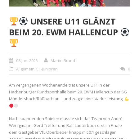
UNSERE U11 GLÄNZT
BEIM 20. EWM HALLENCUP
08 Jan. 2025
Martin Brand
Allgemein
,
E1-Junioren
0
Am vergangenen Wochenende trat unsere U11 in der
Hachenburger Rundsporthalle beim 20. EWM Hallencup der SG
Mündersbach/Roßbach an – und zeigte eine starke Leistung.
Nach spannenden Spielen musste sich das Team von André
Wenigmann, Gerd Treffer und Ralf Lauterbach erst im Finale
dem Gastgeber VfL Oberbieber knapp mit 0:1 geschlagen