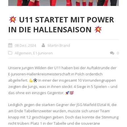
U11 STARTET MIT POWER
IN DIE HALLENSAISON
08 Dez. 2024
Martin Brand
Allgemein
,
E1-Junioren
0
Unsere jungen Wilden der U11 haben bei der Auftaktrunde der
E-Junioren-Hallenkreismeisterschaft in Polch ordentlich
abgeliefert.
In einer der insgesamt 10 Vorrundengruppen
zeigten die Jungs, was in ihnen steckt: 4 Siege in 5 Spielen – und
das ohne ein einziges Gegentor.
Lediglich gegen die starken Gegner der JSG Maifeld Elztal III, die
am Ende Tabellenzweiter wurden, musste sich unser Team
knapp mit 1:2 geschlagen geben. Doch das konnte die Stimmung
nicht trüben: Platz 1 in der Tabelle und die souveräne