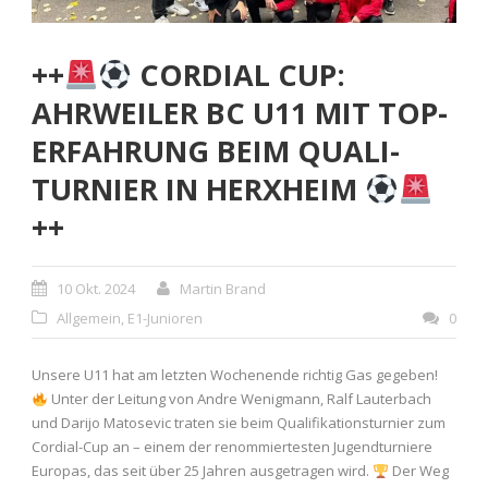
++
CORDIAL CUP:
AHRWEILER BC U11 MIT TOP-
ERFAHRUNG BEIM QUALI-
TURNIER IN HERXHEIM
++
10 Okt. 2024
Martin Brand
Allgemein
,
E1-Junioren
0
Unsere U11 hat am letzten Wochenende richtig Gas gegeben!
Unter der Leitung von Andre Wenigmann, Ralf Lauterbach
und Darijo Matosevic traten sie beim Qualifikationsturnier zum
Cordial-Cup an – einem der renommiertesten Jugendturniere
Europas, das seit über 25 Jahren ausgetragen wird.
Der Weg