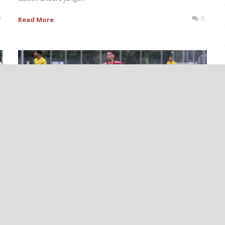
0
0
Read More
++
AHRWEILER BC MIT
ÜBERZEUGENDEM 5:1-SIEG GEGEN SG