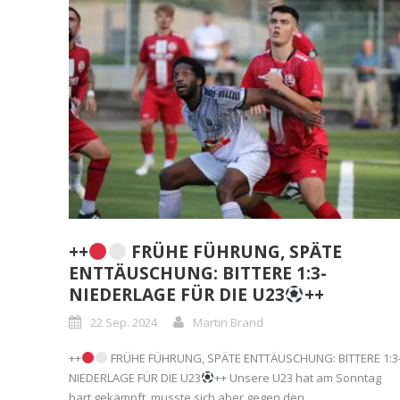
++
FRÜHE FÜHRUNG, SPÄTE
ENTTÄUSCHUNG: BITTERE 1:3-
NIEDERLAGE FÜR DIE U23
++
22 Sep. 2024
Martin Brand
++
FRÜHE FÜHRUNG, SPÄTE ENTTÄUSCHUNG: BITTERE 1:3
NIEDERLAGE FÜR DIE U23
++ Unsere U23 hat am Sonntag
hart gekämpft, musste sich aber gegen den...