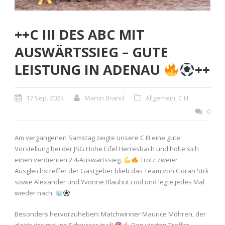
++C III DES ABC MIT
AUSWÄRTSSIEG – GUTE
LEISTUNG IN ADENAU
++
17 Sep. 2024
Martin Brand
Allgemein
,
C III
0
Am vergangenen Samstag zeigte unsere C III eine gute
Vorstellung bei der JSG Hohe Eifel Herresbach und holte sich
einen verdienten 2:4-Auswärtssieg.
Trotz zweier
Ausgleichstreffer der Gastgeber blieb das Team von Goran Strk
sowie Alexander und Yvonne Blauhut cool und legte jedes Mal
wieder nach.
Besonders hervorzuheben: Matchwinner Maurice Möhren, der