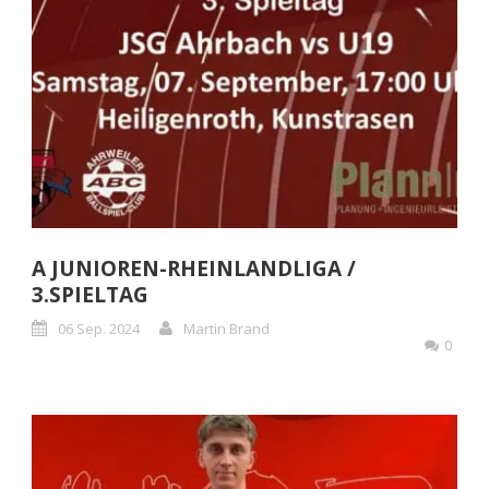
A JUNIOREN-RHEINLANDLIGA /
3.SPIELTAG
06 Sep. 2024
Martin Brand
0