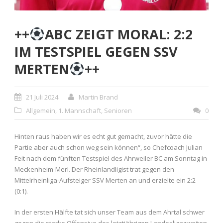
++
ABC ZEIGT MORAL: 2:2
IM TESTSPIEL GEGEN SSV
MERTEN
++
21 Juli 2024
Martin Brand
Allgemein
,
1. Mannschaft
,
Senioren
0
Hinten raus haben wir es echt gut gemacht, zuvor hätte die
Partie aber auch schon weg sein können“, so Chefcoach Julian
Feit nach dem fünften Testspiel des Ahrweiler BC am Sonntag in
Meckenheim-Merl. Der Rheinlandligist trat gegen den
Mittelrheinliga-Aufsteiger SSV Merten an und erzielte ein 2:2
(0:1).
In der ersten Hälfte tat sich unser Team aus dem Ahrtal schwer