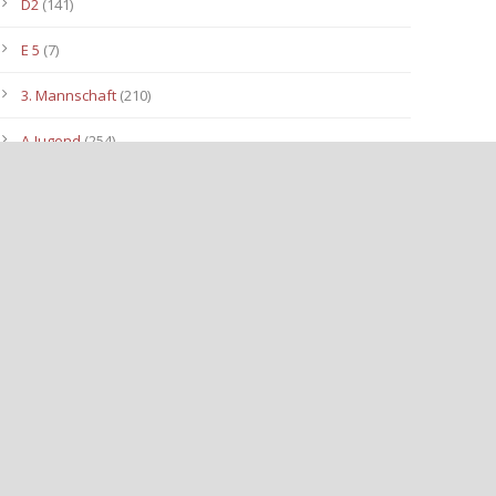
D2
(141)
E 5
(7)
3. Mannschaft
(210)
A-Jugend
(254)
C1
(175)
D3
(96)
B-Jugend
(153)
E4
(40)
E2
(143)
Allgemein
(3.112)
E3
(91)