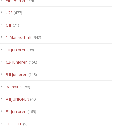
Alte Herren
(44)
U23
(477)
C III
(71)
1. Mannschaft
(942)
F II Junioren
(98)
C2- Junioren
(150)
B II-Junioren
(113)
Bambinis
(86)
A II JUNIOREN
(40)
E1-Junioren
(169)
FIEGE FFF
(5)