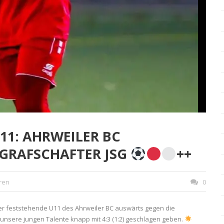
11: AHRWEILER BC
 GRAFSCHAFTER JSG
++
oren
0
ger feststehende U11 des Ahrweiler BC auswärts gegen die
unsere jungen Talente knapp mit 4:3 (1:2) geschlagen geben.