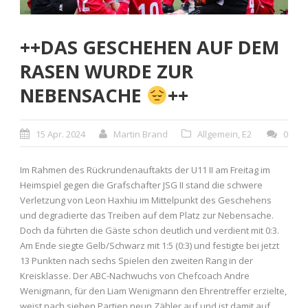
++DAS GESCHEHEN AUF DEM
RASEN WURDE ZUR
NEBENSACHE
++
15 Apr. 2024
Martin Brand
Allgemein
,
E2
0
Im Rahmen des Rückrundenauftakts der U11 II am Freitag im
Heimspiel gegen die Grafschafter JSG II stand die schwere
Verletzung von Leon Haxhiu im Mittelpunkt des Geschehens
und degradierte das Treiben auf dem Platz zur Nebensache.
Doch da führten die Gäste schon deutlich und verdient mit 0:3.
Am Ende siegte Gelb/Schwarz mit 1:5 (0:3) und festigte bei jetzt
13 Punkten nach sechs Spielen den zweiten Rang in der
Kreisklasse. Der ABC-Nachwuchs von Chefcoach Andre
Wenigmann, für den Liam Wenigmann den Ehrentreffer erzielte,
weist nach sieben Partien neun Zähler auf und ist damit auf