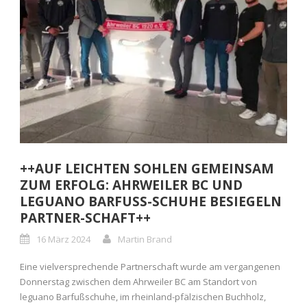
++AUF LEICHTEN SOHLEN GEMEINSAM
ZUM ERFOLG: AHRWEILER BC UND
LEGUANO BARFUSS-SCHUHE BESIEGELN
PARTNER-SCHAFT++
16 März 2024
Martin Brand
Eine vielversprechende Partnerschaft wurde am vergangenen
Donnerstag zwischen dem Ahrweiler BC am Standort von
leguano Barfußschuhe, im rheinland-pfälzischen Buchholz,