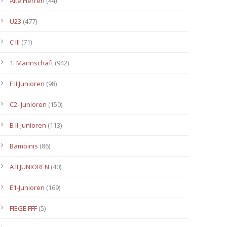
Alte Herren
(44)
U23
(477)
C III
(71)
1. Mannschaft
(942)
F II Junioren
(98)
C2- Junioren
(150)
B II-Junioren
(113)
Bambinis
(86)
A II JUNIOREN
(40)
E1-Junioren
(169)
FIEGE FFF
(5)