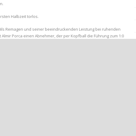
n.
rsten Halbzeit torlos.
 Nils Remagen und seiner beeindruckenden Leistung bei ruhenden
mit Almir Porca einen Abnehmer, der per Kopfball die Führung zum 1:0
it einem direkt verwandelten Freistoß aus 25 Metern auf 2:0 (63‘).
inute nach einem Ballgewinn im Spielaufbau von Karbach aus über
t einem verschossenen Strafstoß beim Stand von 2:0 eine große
 das Trainerduo Feit/Weber dürften wertvolle Erkenntnisse für den
ammelt haben.
ußball #Siegesstimmung