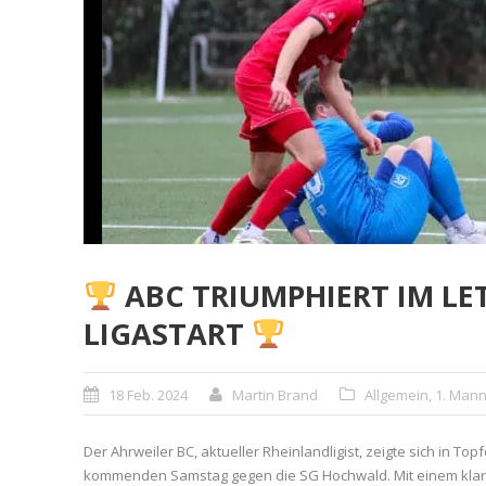
ABC TRIUMPHIERT IM LE
LIGASTART
18 Feb. 2024
Martin Brand
Allgemein
,
1. Mann
Der Ahrweiler BC, aktueller Rheinlandligist, zeigte sich in T
kommenden Samstag gegen die SG Hochwald. Mit einem klaren 