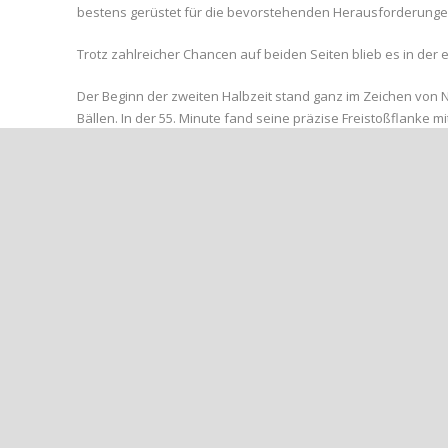
bestens gerüstet für die bevorstehenden Herausforderunge
Trotz zahlreicher Chancen auf beiden Seiten blieb es in der e
Der Beginn der zweiten Halbzeit stand ganz im Zeichen von
Bällen. In der 55. Minute fand seine präzise Freistoßflanke 
erzielte. Nur wenige Minuten später erhöhte Remagen selbst m
Das abschließende Tor des Spiels gelang Porca in der 83. M
30 Metern Entfernung.
In einem insgesamt spannenden Spiel vergaben die Gäste mi
Chance auf den Anschlusstreffer.
Sowohl der Chefcoach der Gäste, Patrick Kühnreich, als auch
bevorstehenden Ligastart am kommenden Wochenende ges
#Vorbereitungserfolg #TeamABC #LigastartVorbereitung #F