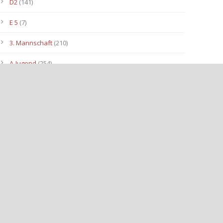
D2
(141)
E 5
(7)
3. Mannschaft
(210)
A-Jugend
(254)
C1
(175)
D3
(96)
B-Jugend
(153)
E4
(40)
E2
(143)
Allgemein
(3.112)
E3
(91)