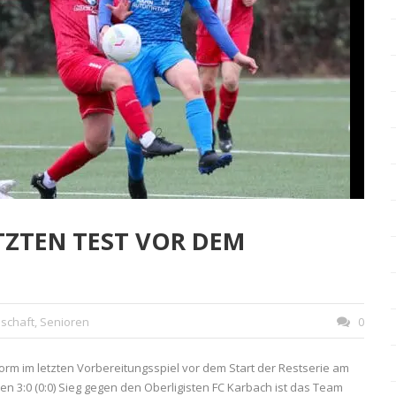
TZTEN TEST VOR DEM
schaft
,
Senioren
0
opform im letzten Vorbereitungsspiel vor dem Start der Restserie am
3:0 (0:0) Sieg gegen den Oberligisten FC Karbach ist das Team