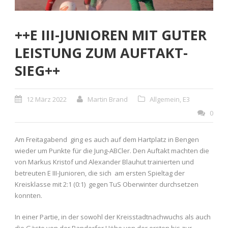
++E III-JUNIOREN MIT GUTER
LEISTUNG ZUM AUFTAKT-
SIEG++
12 März 2022
Martin Brand
Allgemein
,
E3
0
Am Freitagabend ging es auch auf dem Hartplatz in Bengen
wieder um Punkte für die Jung-ABCler. Den Auftakt machten die
von Markus Kristof und Alexander Blauhut trainierten und
betreuten E III-Junioren, die sich am ersten Spieltag der
Kreisklasse mit 2:1 (0:1) gegen TuS Oberwinter durchsetzen
konnten.
In einer Partie, in der sowohl der Kreisstadtnachwuchs als auch