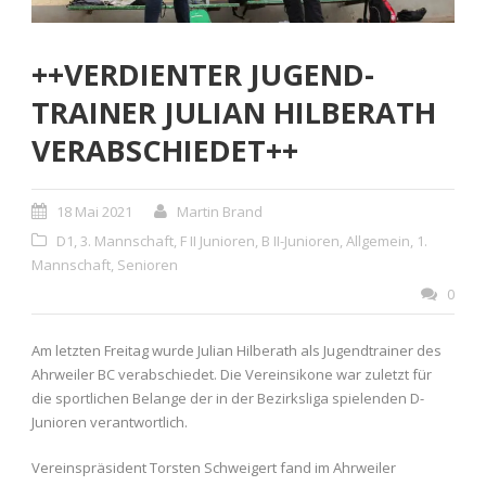
++VERDIENTER JUGEND-
TRAINER JULIAN HILBERATH
VERABSCHIEDET++
18 Mai 2021
Martin Brand
D1
,
3. Mannschaft
,
F II Junioren
,
B II-Junioren
,
Allgemein
,
1.
Mannschaft
,
Senioren
0
Am letzten Freitag wurde Julian Hilberath als Jugendtrainer des
Ahrweiler BC verabschiedet. Die Vereinsikone war zuletzt für
die sportlichen Belange der in der Bezirksliga spielenden D-
Junioren verantwortlich.
Vereinspräsident Torsten Schweigert fand im Ahrweiler