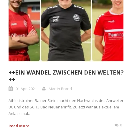
++EIN WANDEL ZWISCHEN DEN WELTEN?
++
01 Apr. 2021
Martin Brand
Athletiktrainer Rainer Stein macht den Nachwuchs des Ahrweiler
BC und des SC 13 Bad Neuenahr fit. Zuletzt war aus aktuellem
Anlass mal...
0
Read More