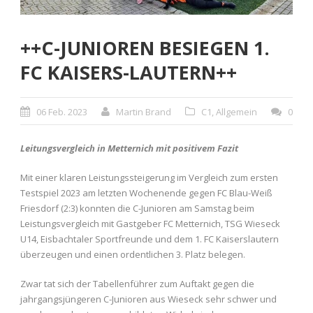
++C-JUNIOREN BESIEGEN 1.
FC KAISERS-LAUTERN++
06 Feb. 2023
Martin Brand
C1
,
Allgemein
0
Leitungsvergleich in Metternich mit positivem Fazit
Mit einer klaren Leistungssteigerung im Vergleich zum ersten
Testspiel 2023 am letzten Wochenende gegen FC Blau-Weiß
Friesdorf (2:3) konnten die C-Junioren am Samstag beim
Leistungsvergleich mit Gastgeber FC Metternich, TSG Wieseck
U14, Eisbachtaler Sportfreunde und dem 1. FC Kaiserslautern
überzeugen und einen ordentlichen 3. Platz belegen.
Zwar tat sich der Tabellenführer zum Auftakt gegen die
jahrgangsjüngeren C-Junioren aus Wieseck sehr schwer und