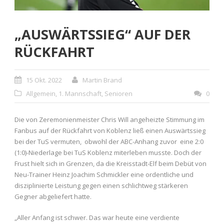
„AUSWÄRTSSIEG“ AUF DER
RÜCKFAHRT
15 Okt. 2022
Martin Brand
Allgemein
,
1. Mannschaft
,
Senioren
0
Die von Zeremonienmeister Chris Will angeheizte Stimmung im
Fanbus auf der Rückfahrt von Koblenz ließ einen Auswärtssieg
bei der TuS vermuten, obwohl der ABC-Anhang zuvor eine 2:0
(1:0)-Niederlage bei TuS Koblenz miterleben musste. Doch der
Frust hielt sich in Grenzen, da die Kreisstadt-Elf beim Debüt von
Neu-Trainer Heinz Joachim Schmickler eine ordentliche und
disziplinierte Leistung gegen einen schlichtweg stärkeren
Gegner abgeliefert hatte.
„Aller Anfang ist schwer. Das war heute eine verdiente