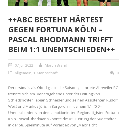
++ABC BESTEHT HÄRTEST
GEGEN FORTUNA KÖLN –
PASCAL RHODMANN TRIFFT
BEIM 1:1 UNENTSCHIEDEN++
07 Juli 2022
Martin Brand
Allgemein
,
1. Mannschaft
0
Der erstmals als Oberligist in die Saison gestartete Ahrweiler BC
trennte sich am Dienstagabend unter der Leitung von
Schiedsrichter Fabian Schneider und seinen Assistenten Rudolf
Weiß und Markus Jüris in Burgbrohl mit einem 1:1 (0:0)-
Unentschieden von dem ambitionierten Regionalligisten Fortuna
Köln. Pascal Rhodmann konnte die 0:1-Führung der Südstädter
in der 58. Spielminute auf Vorarbeit von „Maxi“ Fichtl