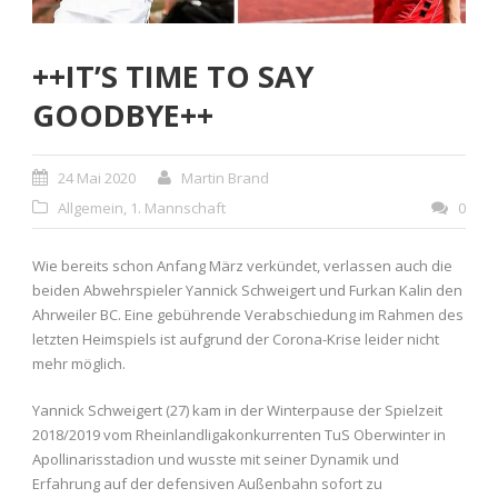
++IT’S TIME TO SAY
GOODBYE++
24 Mai 2020
Martin Brand
Allgemein
,
1. Mannschaft
0
Wie bereits schon Anfang März verkündet, verlassen auch die
beiden Abwehrspieler Yannick Schweigert und Furkan Kalin den
Ahrweiler BC. Eine gebührende Verabschiedung im Rahmen des
letzten Heimspiels ist aufgrund der Corona-Krise leider nicht
mehr möglich.
Yannick Schweigert (27) kam in der Winterpause der Spielzeit
2018/2019 vom Rheinlandligakonkurrenten TuS Oberwinter in
Apollinarisstadion und wusste mit seiner Dynamik und
Erfahrung auf der defensiven Außenbahn sofort zu