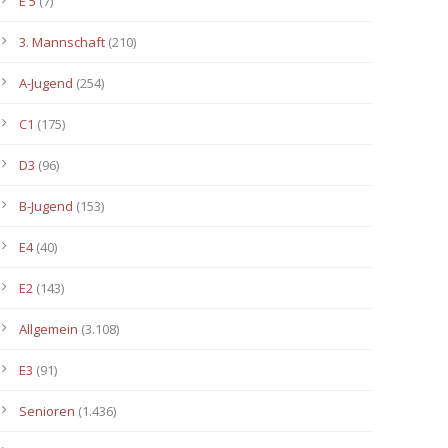
E 5
(7)
3. Mannschaft
(210)
A-Jugend
(254)
C1
(175)
D3
(96)
B-Jugend
(153)
E4
(40)
E2
(143)
Allgemein
(3.108)
E3
(91)
Senioren
(1.436)