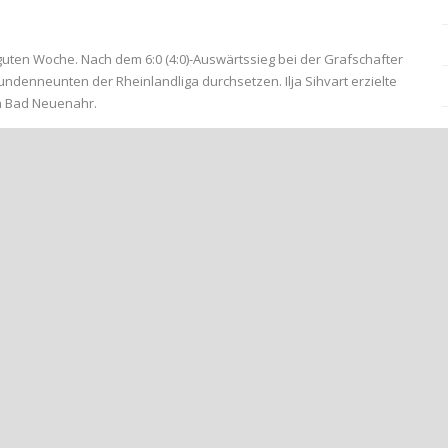
 guten Woche. Nach dem 6:0 (4:0)-Auswärtssieg bei der Grafschafter
denneunten der Rheinlandliga durchsetzen. Ilja Sihvart erzielte
n Bad Neuenahr.
ßen die spielerisch leicht überlegenen Gäste mit zwei
fährlich vor dem Kasten der Gäste aufzutauchen. Beide Teams
und stringenter in Richtung gegnerisches Tor, ergaben sich hüben
n der 44. Minute mit einem aus 14 Metern verwandelten Freistoß zum
 Pech mit einem Pfostentreffer. Am Ende ein knapper Sieg für den
ten schon eine beachtliche Frühform zeigten. Diese gilt es auch am
nligist Bonner SC auf dem Kunstrasenfeld der Doppelstadt. Anstoß ist
er SG Mülheim-Kärlich knapp mit 1:0.