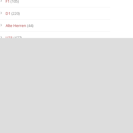
F1
(105)
D1
(220)
Alte Herren
(44)
U23
(477)
C III
(71)
1. Mannschaft
(942)
F II Junioren
(98)
C2- Junioren
(150)
B II-Junioren
(113)
Bambinis
(86)
A II JUNIOREN
(40)