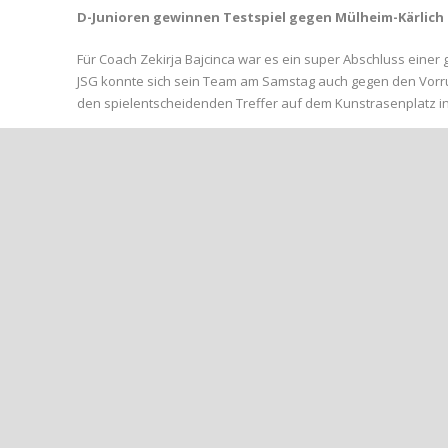
D-Junioren gewinnen Testspiel gegen Mülheim-Kärlich
Für Coach Zekirja Bajcinca war es ein super Abschluss einer
JSG konnte sich sein Team am Samstag auch gegen den Vorrun
den spielentscheidenden Treffer auf dem Kunstrasenplatz i
Die beiden größten Torchancen im ersten Spielabschnitt besa
Distanzschüssen. Dem ABC-Nachwuchs gelang es nicht torge
zeigten sich im Spiel gegen den Ball sehr stark und effizient.
In der zweiten Halbzeit, beide Teams agierten nun kreativer 
wie drüben die Möglichkeiten zur Führung. Ilja Sihvart war i
Tor des Tages erfolgreich. Kurz zuvor hatten die Gäste noch
Kreisstadt-Nachwuchs in einer Partie, in der beide Mannschaf
Sontag, den 09. Februar, zu zeigen. Dann gastiert Mittelrhei
um 13:00 Uhr.
Foto:
Felix Grosser (l.) gewann das Testspiel gegen das Gastteam d