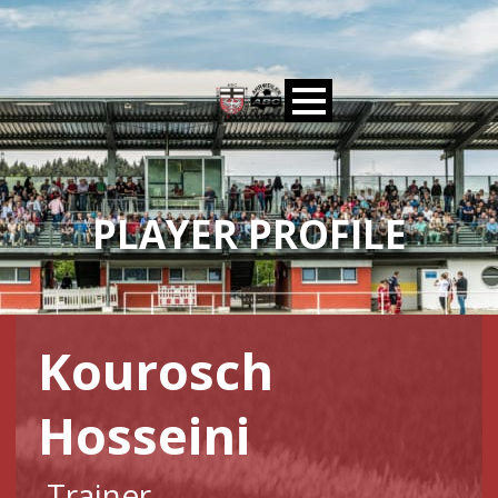
PLAYER PROFILE
Kourosch
Hosseini
Trainer