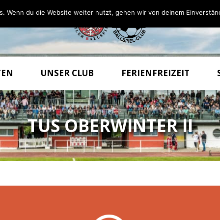
s. Wenn du die Website weiter nutzt, gehen wir von deinem Einverstän
TEN
UNSER CLUB
FERIENFREIZEIT
TUS OBERWINTER II