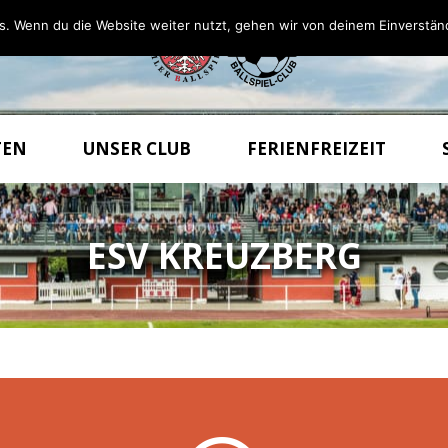
s. Wenn du die Website weiter nutzt, gehen wir von deinem Einverstän
TEN
UNSER CLUB
FERIENFREIZEIT
ESV KREUZBERG